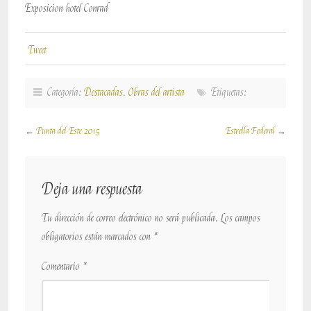
Exposicion hotel Conrad
Tweet
Categoría:
Destacadas
,
Obras del artista
Etiquetas:
←
Punta del Este 2015
Estrella Federal
→
Deja una respuesta
Tu dirección de correo electrónico no será publicada.
Los campos
obligatorios están marcados con
*
Comentario
*