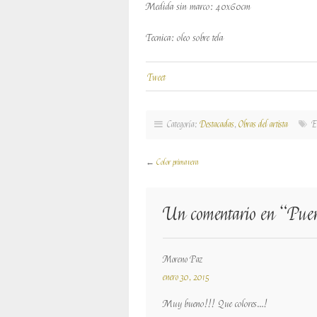
Medida sin marco: 40x60cm
Tecnica: oleo sobre tela
Tweet
Categoría:
Destacadas
,
Obras del artista
Et
←
Color primavera
Un comentario en “
Pue
Moreno Paz
enero 30, 2015
Muy bueno!!! Que colores…!