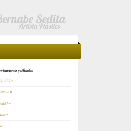
recientemente publicadas
polas»
ancay»
mika»
ton»
c»