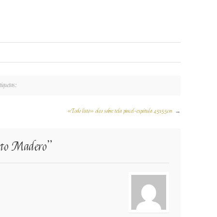
iquetas:
«Todo listo» oleo sobre tela pincel-espátula 45x55cm
→
rto Madero
”