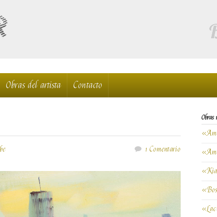
Obras del artista
Contacto
Obras 
«Ama
be
1 Comentario
«Am
«Kia
«Bos
«La