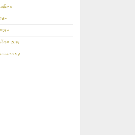
vallees»
rra»
amos»
bec» 2019
iotas»2019