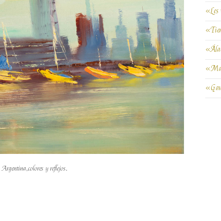
«Les 
«Tie
«Ál
«Mal
«Gav
rgentina,colores y reflejos.