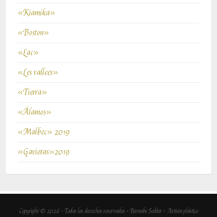
«Kiamika»
«Boston»
«Lac»
«Les vallees»
«Tierra»
«Álamos»
«Malbec» 2019
«Gaviotas»2019
Copyright © 2026 · Todos los derechos reservados · Bernabe Sedita – Artista plástico