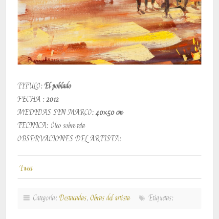
TITULO:
El poblado
FECHA :
2012
MEDIDAS SIN MARCO:
40×50 cm
TECNICA: Óleo sobre tela
OBSERVACIONES DEL ARTISTA:
Tweet
Categoría:
Destacadas
,
Obras del artista
Etiquetas: